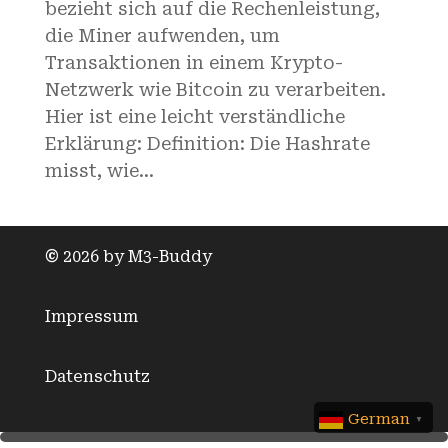
bezieht sich auf die Rechenleistung,
die Miner aufwenden, um
Transaktionen in einem Krypto-
Netzwerk wie Bitcoin zu verarbeiten.
Hier ist eine leicht verständliche
Erklärung: Definition: Die Hashrate
misst, wie...
©
2026 by M3-Buddy
Impressum
Datenschutz
German
▼