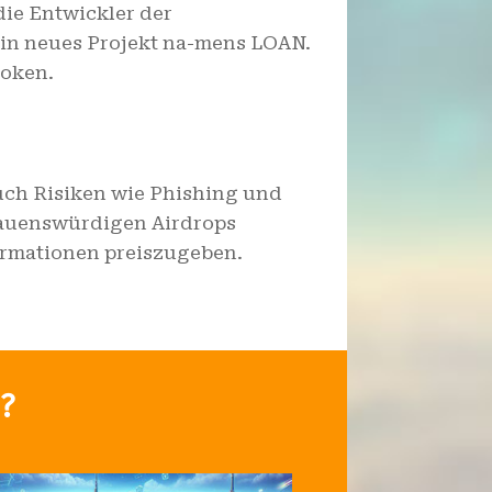
die Entwickler der
in neues Projekt na-mens LOAN.
Token.
 auch Risiken wie Phishing und
trauenswürdigen Airdrops
ormationen preiszugeben.
n?