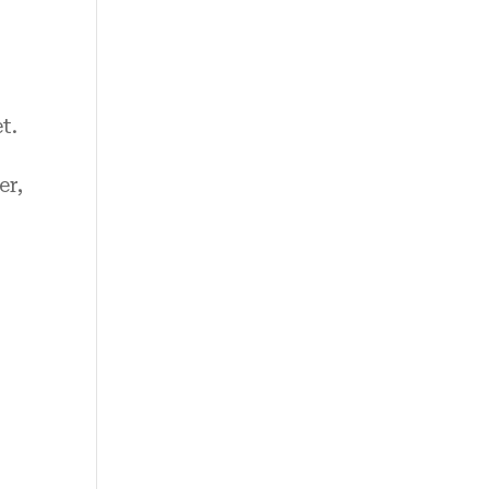
t.
er,
e