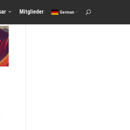
sar
Mitglieder
German
▼
d