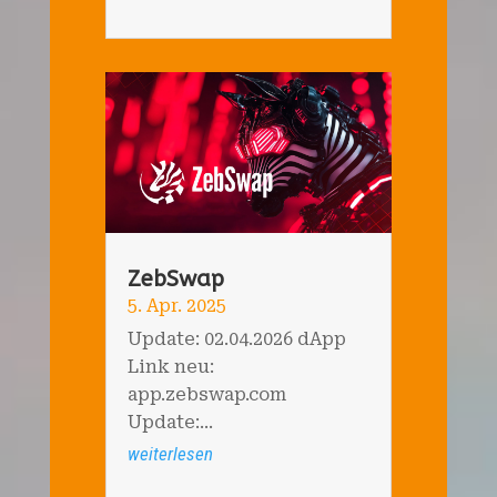
ZebSwap
5. Apr. 2025
Update: 02.04.2026 dApp
Link neu:
app.zebswap.com
Update:...
weiterlesen