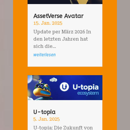
AssetVerse Avatar
15. Jan. 2025
Update per März 2026 In
den letzten Jahren hat
sich die...
weiterlesen
U-topia
5. Jan. 2025
U-topia: Die Zukunft von