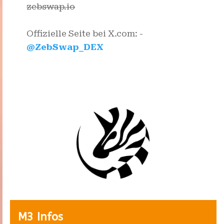
zebswap.io
Offizielle Seite bei X.com: -
@ZebSwap_DEX
M3 Infos