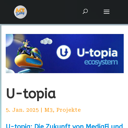
U-topia
5. Jan. 2025
|
M3
,
Projekte
U-topia: Die Zukunft von MediaFi und