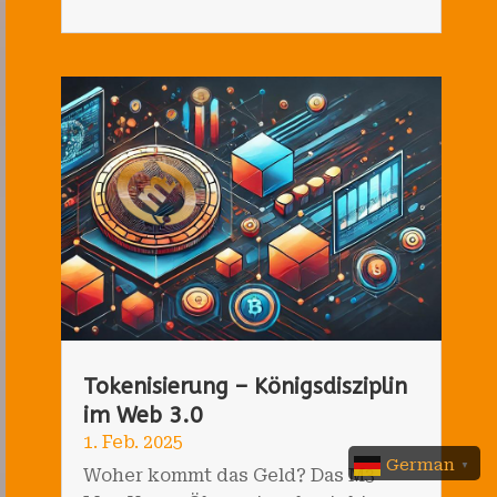
Tokenisierung – Königsdisziplin
im Web 3.0
1. Feb. 2025
German
▼
Woher kommt das Geld? Das M3