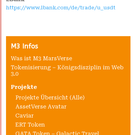
https://www.lbank.com/de/trade/u_usdt
M3 Infos
Was ist M3 MarsVerse
Tokenisierung – Königsdisziplin im Web
3.0
Projekte
Projekte Übersicht (Alle)
AssetVerse Avatar
Caviar
ERT Token
GATA Token – Galactic Travel